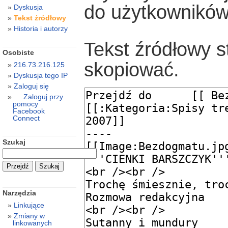
do użytkowników
Dyskusja
Tekst źródłowy
Historia i autorzy
Tekst źródłowy s
Osobiste
skopiować.
216.73.216.125
Dyskusja tego IP
Zaloguj się
Zaloguj przy
pomocy
Facebook
Connect
Szukaj
Narzędzia
Linkujące
Zmiany w
linkowanych