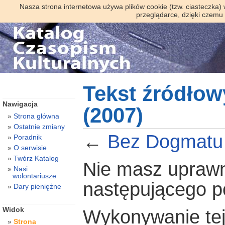
Nasza strona internetowa używa plików cookie (tzw. ciasteczka)
przeglądarce, dzięki czemu
Tekst źródłow
Nawigacja
(2007)
Strona główna
Ostatnie zmiany
←
Bez Dogmatu 
Poradnik
O serwisie
Twórz Katalog
Nie masz uprawni
Nasi
wolontariusze
następującego 
Dary pieniężne
Widok
Wykonywanie tej 
Strona