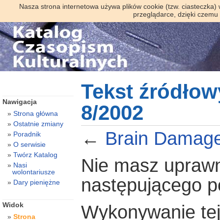
Nasza strona internetowa używa plików cookie (tzw. ciasteczka)
przeglądarce, dzięki czemu
Tekst źródłow
Nawigacja
8/2002
Strona główna
Ostatnie zmiany
←
Brain Damage
Poradnik
O serwisie
Twórz Katalog
Nie masz uprawni
Nasi
wolontariusze
następującego 
Dary pieniężne
Widok
Wykonywanie tej 
Strona