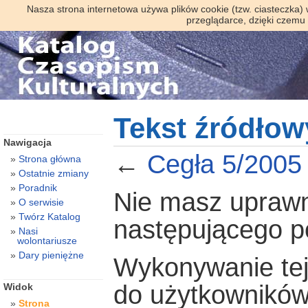
Nasza strona internetowa używa plików cookie (tzw. ciasteczka)
przeglądarce, dzięki czemu
Tekst źródłow
Nawigacja
←
Cegła 5/2005
Strona główna
Ostatnie zmiany
Poradnik
Nie masz uprawni
O serwisie
Twórz Katalog
następującego 
Nasi
wolontariusze
Dary pieniężne
Wykonywanie tej 
do użytkowników
Widok
Strona