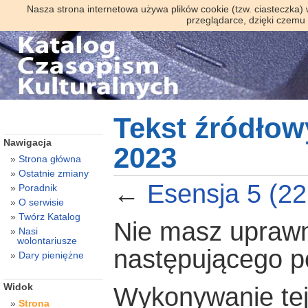
Nasza strona internetowa używa plików cookie (tzw. ciasteczka)
przeglądarce, dzięki czemu
Tekst źródłow
Nawigacja
2023
Strona główna
Ostatnie zmiany
←
Esensja 5 (2
Poradnik
O serwisie
Twórz Katalog
Nie masz uprawni
Nasi
wolontariusze
następującego 
Dary pieniężne
Widok
Wykonywanie tej 
Strona