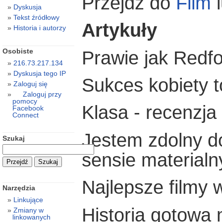
Przejdź do
Film
Dyskusja
Tekst źródłowy
Artykuły
Historia i autorzy
Osobiste
Prawie jak Redf
216.73.217.134
Dyskusja tego IP
Sukces kobiety t
Zaloguj się
Zaloguj przy
pomocy
Klasa - recenzja
Facebook
Connect
Jestem zdolny d
Szukaj
sensie material
Najlepsze filmy
Narzędzia
Linkujące
Historia gotowa 
Zmiany w
linkowanych