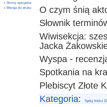
Strony specjalne
O czym śnią akt
Wersja do druku
Słownik terminów
Wiwisekcja: szes
Jacka Żakowski
Wyspa - recenzj
Spotkania na kra
Plebiscyt Złote 
Kategoria
:
Spisy treści 2