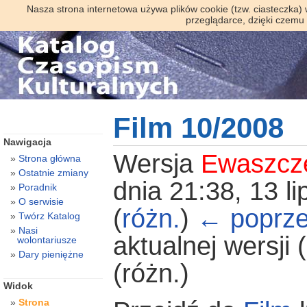
Nasza strona internetowa używa plików cookie (tzw. ciasteczka)
przeglądarce, dzięki czemu
Film 10/2008
Nawigacja
Wersja
Ewaszcz
Strona główna
Ostatnie zmiany
dnia 21:38, 13 li
Poradnik
O serwisie
(
różn.
)
← poprze
Twórz Katalog
Nasi
aktualnej wersji
wolontariusze
Dary pieniężne
(różn.)
Widok
Strona