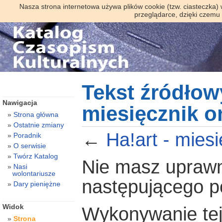
Nasza strona internetowa używa plików cookie (tzw. ciasteczka)
przeglądarce, dzięki czemu
Tekst źródłowy
Nawigacja
miesięcznik on
Strona główna
Ostatnie zmiany
←
Ha!art - miesi
Poradnik
O serwisie
Twórz Katalog
Nie masz uprawni
Nasi
wolontariusze
następującego 
Dary pieniężne
Widok
Wykonywanie tej 
Strona