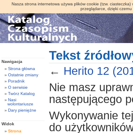
Nasza strona internetowa używa plików cookie (tzw. ciasteczka)
przeglądarce, dzięki czemu
Tekst źródłowy
Nawigacja
←
Herito 12 (20
Strona główna
Ostatnie zmiany
Poradnik
Nie masz uprawni
O serwisie
Twórz Katalog
następującego 
Nasi
wolontariusze
Dary pieniężne
Wykonywanie tej 
do użytkowników
Widok
Strona