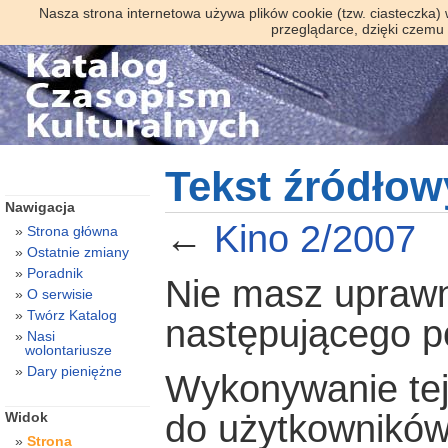
Nasza strona internetowa używa plików cookie (tzw. ciasteczka)
przeglądarce, dzięki czemu
Tekst źródłow
Nawigacja
←
Kino 2/2007
Strona główna
Ostatnie zmiany
Poradnik
Nie masz uprawni
O serwisie
Twórz Katalog
następującego 
Nasi
wolontariusze
Dary pieniężne
Wykonywanie tej 
do użytkowników
Widok
Strona