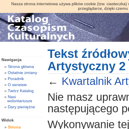
Nasza strona internetowa używa plików cookie (tzw. ciasteczka)
przeglądarce, dzięki czemu
Tekst źródłow
Nawigacja
Artystyczny 2 
Strona główna
Ostatnie zmiany
←
Kwartalnik Ar
Poradnik
O serwisie
Twórz Katalog
Nie masz uprawni
Nasi
wolontariusze
następującego 
Dary pieniężne
Widok
Wykonywanie tej 
Strona