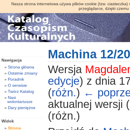
Nasza strona internetowa używa plików cookie (tzw. ciasteczka)
przeglądarce, dzięki czemu
Machina 12/2
Nawigacja
Wersja
Magdale
Strona główna
Ostatnie zmiany
edycje
)
z dnia 17
Poradnik
O serwisie
(
różn.
)
← poprze
Twórz Katalog
Nasi
aktualnej wersji
wolontariusze
Dary pieniężne
(różn.)
Widok
Strona