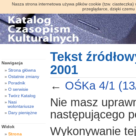
Nasza strona internetowa używa plików cookie (tzw. ciasteczka)
przeglądarce, dzięki czemu
Tekst źródłow
Nawigacja
2001
Strona główna
Ostatnie zmiany
←
OŚKa 4/1 (13
Poradnik
O serwisie
Twórz Katalog
Nie masz uprawni
Nasi
wolontariusze
następującego 
Dary pieniężne
Widok
Wykonywanie tej 
Strona