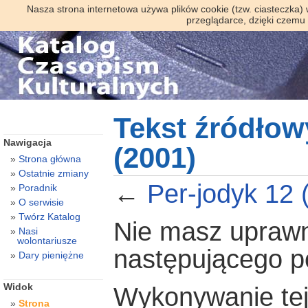
Nasza strona internetowa używa plików cookie (tzw. ciasteczka)
przeglądarce, dzięki czemu
Tekst źródłow
Nawigacja
(2001)
Strona główna
Ostatnie zmiany
←
Per-jodyk 12 
Poradnik
O serwisie
Twórz Katalog
Nie masz uprawni
Nasi
wolontariusze
następującego 
Dary pieniężne
Widok
Wykonywanie tej 
Strona