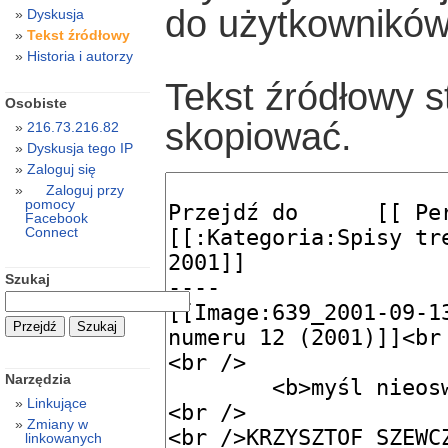
do użytkowników
Dyskusja
Tekst źródłowy
Historia i autorzy
Tekst źródłowy s
Osobiste
skopiować.
216.73.216.82
Dyskusja tego IP
Zaloguj się
Zaloguj przy
pomocy
Facebook
Connect
Szukaj
Narzędzia
Linkujące
Zmiany w
linkowanych