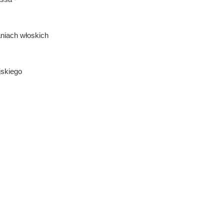
niach włoskich
jskiego