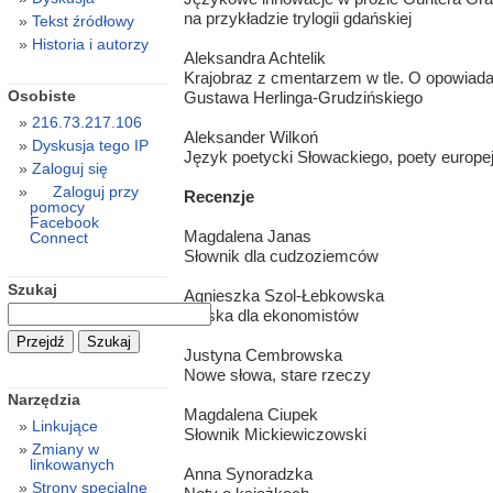
na przykładzie trylogii gdańskiej
Tekst źródłowy
Historia i autorzy
Aleksandra Achtelik
Krajobraz z cmentarzem w tle. O opowiada
Osobiste
Gustawa Herlinga-Grudzińskiego
216.73.217.106
Aleksander Wilkoń
Dyskusja tego IP
Język poetycki Słowackiego, poety europe
Zaloguj się
Zaloguj przy
Recenzje
pomocy
Facebook
Magdalena Janas
Connect
Słownik dla cudzoziemców
Szukaj
Agnieszka Szol-Łebkowska
Polska dla ekonomistów
Justyna Cembrowska
Nowe słowa, stare rzeczy
Narzędzia
Magdalena Ciupek
Linkujące
Słownik Mickiewiczowski
Zmiany w
linkowanych
Anna Synoradzka
Strony specjalne