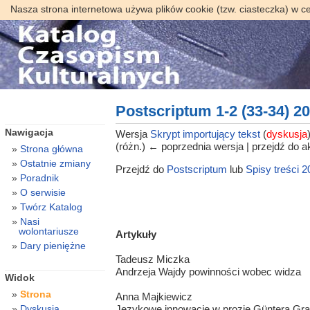
Nasza strona internetowa używa plików cookie (tzw. ciasteczka) w c
Postscriptum 1-2 (33-34) 2
Nawigacja
Wersja
Skrypt importujący tekst
(
dyskusja
(różn.) ← poprzednia wersja | przejdź do ak
Strona główna
Ostatnie zmiany
Przejdź do
Postscriptum
lub
Spisy treści 2
Poradnik
O serwisie
Twórz Katalog
Nasi
wolontariusze
Artykuły
Dary pieniężne
Tadeusz Miczka
Andrzeja Wajdy powinności wobec widza
Widok
Strona
Anna Majkiewicz
Dyskusja
Językowe innowacje w prozie Güntera Gra