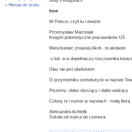
Noty o książkach
Wersja do druku
Inne
W Polsce, czyli tu i ówdzie
Przemysław Marciniak
Książki polonistyczne pracowników UŚ
Mieszkaniec (miasta) Akoli - to akolanin
-u lub -a w dopełniaczu rzeczownika kwaz
Głaz nie jest obeliskiem
O przymiotniku serbołużycki w nazwie To
Piszemy: słabo słyszący i słabo widzący
Człony nr i numer w nazwach - małą literą
Aleksandra Achtelik
Szkoła od marca do czerwca