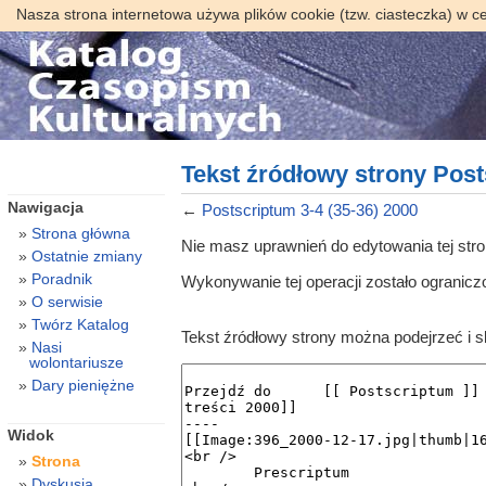
Nasza strona internetowa używa plików cookie (tzw. ciasteczka) w c
Tekst źródłowy strony Post
Nawigacja
←
Postscriptum 3-4 (35-36) 2000
Strona główna
Nie masz uprawnień do edytowania tej str
Ostatnie zmiany
Poradnik
Wykonywanie tej operacji zostało ogranic
O serwisie
Twórz Katalog
Tekst źródłowy strony można podejrzeć i 
Nasi
wolontariusze
Dary pieniężne
Widok
Strona
Dyskusja