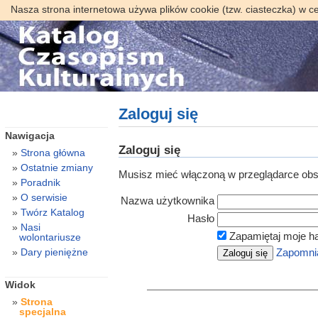
Nasza strona internetowa używa plików cookie (tzw. ciasteczka) w c
Zaloguj się
Nawigacja
Zaloguj się
Strona główna
Ostatnie zmiany
Musisz mieć włączoną w przeglądarce obsł
Poradnik
O serwisie
Nazwa użytkownika
Twórz Katalog
Hasło
Nasi
Zapamiętaj moje h
wolontariusze
Dary pieniężne
Zapomnia
Widok
Strona
specjalna