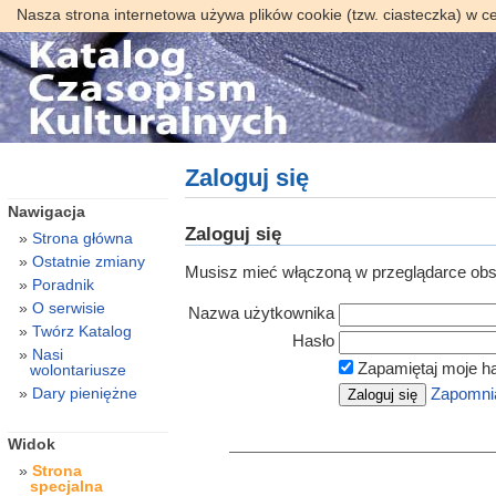
Nasza strona internetowa używa plików cookie (tzw. ciasteczka) w c
Zaloguj się
Nawigacja
Zaloguj się
Strona główna
Ostatnie zmiany
Musisz mieć włączoną w przeglądarce obsł
Poradnik
O serwisie
Nazwa użytkownika
Twórz Katalog
Hasło
Nasi
Zapamiętaj moje h
wolontariusze
Dary pieniężne
Zapomnia
Widok
Strona
specjalna