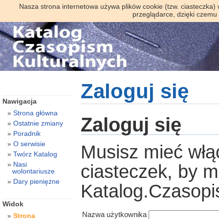
Nasza strona internetowa używa plików cookie (tzw. ciasteczka)
przeglądarce, dzięki czemu
Zaloguj się
Nawigacja
Strona główna
Zaloguj się
Ostatnie zmiany
Poradnik
O serwisie
Musisz mieć włą
Twórz Katalog
Nasi
ciasteczek, by 
wolontariusze
Dary pieniężne
Katalog.Czasopi
Widok
Nazwa użytkownika
Strona