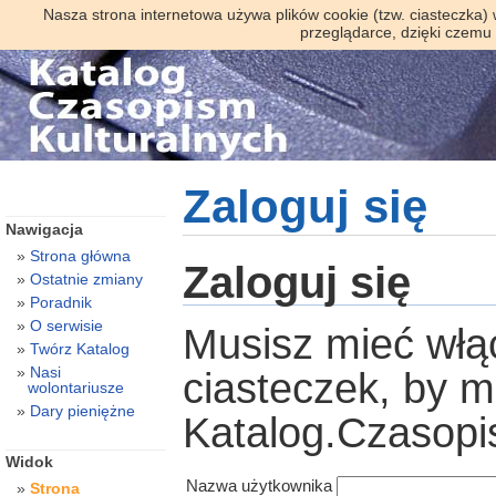
Nasza strona internetowa używa plików cookie (tzw. ciasteczka)
przeglądarce, dzięki czemu
Zaloguj się
Nawigacja
Strona główna
Zaloguj się
Ostatnie zmiany
Poradnik
O serwisie
Musisz mieć włą
Twórz Katalog
Nasi
ciasteczek, by 
wolontariusze
Dary pieniężne
Katalog.Czasopi
Widok
Nazwa użytkownika
Strona