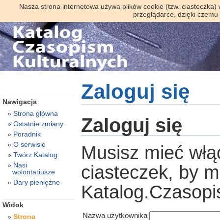
Nasza strona internetowa używa plików cookie (tzw. ciasteczka)
przeglądarce, dzięki czemu
Zaloguj się
Nawigacja
Strona główna
Zaloguj się
Ostatnie zmiany
Poradnik
O serwisie
Musisz mieć włą
Twórz Katalog
Nasi
ciasteczek, by 
wolontariusze
Dary pieniężne
Katalog.Czasopi
Widok
Nazwa użytkownika
Strona