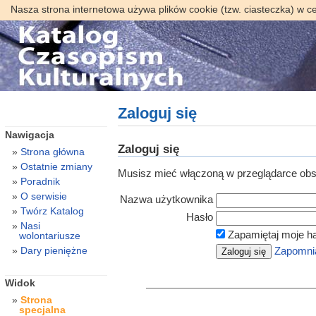
Nasza strona internetowa używa plików cookie (tzw. ciasteczka) w c
Zaloguj się
Nawigacja
Zaloguj się
Strona główna
Ostatnie zmiany
Musisz mieć włączoną w przeglądarce obsł
Poradnik
O serwisie
Nazwa użytkownika
Twórz Katalog
Hasło
Nasi
Zapamiętaj moje h
wolontariusze
Dary pieniężne
Zapomnia
Widok
Strona
specjalna