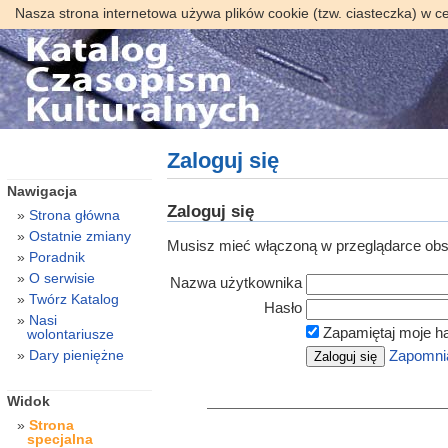
Nasza strona internetowa używa plików cookie (tzw. ciasteczka) w c
Zaloguj się
Nawigacja
Zaloguj się
Strona główna
Ostatnie zmiany
Musisz mieć włączoną w przeglądarce obsł
Poradnik
O serwisie
Nazwa użytkownika
Twórz Katalog
Hasło
Nasi
Zapamiętaj moje h
wolontariusze
Dary pieniężne
Zapomnia
Widok
Strona
specjalna