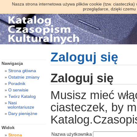
Nasza strona internetowa używa plików cookie (tzw. ciasteczka)
przeglądarce, dzięki czemu
Zaloguj się
Nawigacja
Strona główna
Zaloguj się
Ostatnie zmiany
Poradnik
O serwisie
Musisz mieć włą
Twórz Katalog
Nasi
ciasteczek, by 
wolontariusze
Dary pieniężne
Katalog.Czasopi
Widok
Nazwa użytkownika
Strona