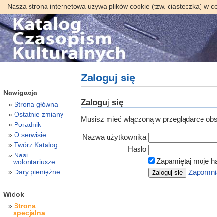
Nasza strona internetowa używa plików cookie (tzw. ciasteczka) w c
Zaloguj się
Nawigacja
Zaloguj się
Strona główna
Ostatnie zmiany
Musisz mieć włączoną w przeglądarce obsł
Poradnik
O serwisie
Nazwa użytkownika
Twórz Katalog
Hasło
Nasi
Zapamiętaj moje h
wolontariusze
Dary pieniężne
Zapomnia
Widok
Strona
specjalna