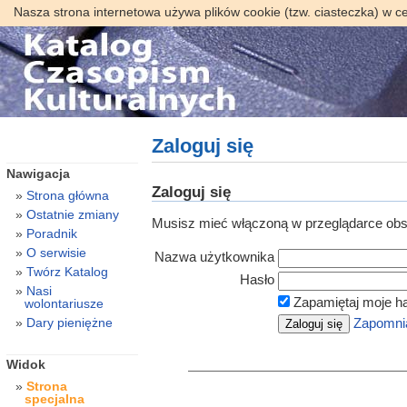
Nasza strona internetowa używa plików cookie (tzw. ciasteczka) w c
Zaloguj się
Nawigacja
Zaloguj się
Strona główna
Ostatnie zmiany
Musisz mieć włączoną w przeglądarce obsł
Poradnik
O serwisie
Nazwa użytkownika
Twórz Katalog
Hasło
Nasi
Zapamiętaj moje h
wolontariusze
Dary pieniężne
Zapomnia
Widok
Strona
specjalna