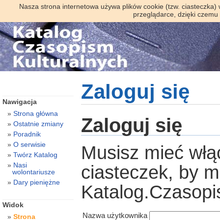
Nasza strona internetowa używa plików cookie (tzw. ciasteczka)
przeglądarce, dzięki czemu
Zaloguj się
Nawigacja
Strona główna
Zaloguj się
Ostatnie zmiany
Poradnik
O serwisie
Musisz mieć włą
Twórz Katalog
Nasi
ciasteczek, by 
wolontariusze
Dary pieniężne
Katalog.Czasopi
Widok
Nazwa użytkownika
Strona