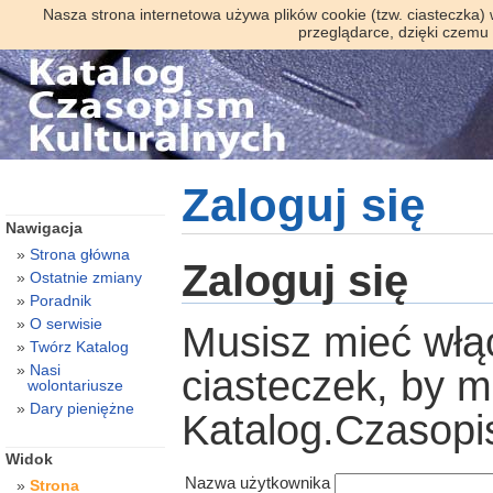
Nasza strona internetowa używa plików cookie (tzw. ciasteczka)
przeglądarce, dzięki czemu
Zaloguj się
Nawigacja
Strona główna
Zaloguj się
Ostatnie zmiany
Poradnik
O serwisie
Musisz mieć włą
Twórz Katalog
Nasi
ciasteczek, by 
wolontariusze
Dary pieniężne
Katalog.Czasopi
Widok
Nazwa użytkownika
Strona