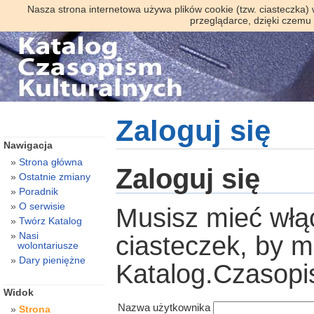
Nasza strona internetowa używa plików cookie (tzw. ciasteczka)
przeglądarce, dzięki czemu
Zaloguj się
Nawigacja
Strona główna
Zaloguj się
Ostatnie zmiany
Poradnik
O serwisie
Musisz mieć włą
Twórz Katalog
Nasi
ciasteczek, by 
wolontariusze
Dary pieniężne
Katalog.Czasopi
Widok
Nazwa użytkownika
Strona