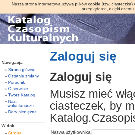
Nasza strona internetowa używa plików cookie (tzw. ciasteczka)
przeglądarce, dzięki czemu
Zaloguj się
Nawigacja
Strona główna
Zaloguj się
Ostatnie zmiany
Poradnik
O serwisie
Musisz mieć włą
Twórz Katalog
Nasi
ciasteczek, by 
wolontariusze
Dary pieniężne
Katalog.Czasopi
Widok
Nazwa użytkownika
Strona