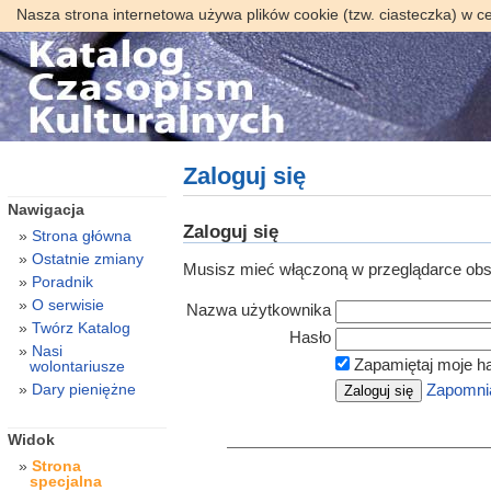
Nasza strona internetowa używa plików cookie (tzw. ciasteczka) w c
Zaloguj się
Nawigacja
Zaloguj się
Strona główna
Ostatnie zmiany
Musisz mieć włączoną w przeglądarce obsł
Poradnik
O serwisie
Nazwa użytkownika
Twórz Katalog
Hasło
Nasi
Zapamiętaj moje h
wolontariusze
Dary pieniężne
Zapomnia
Widok
Strona
specjalna