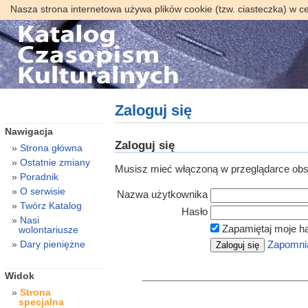
Nasza strona internetowa używa plików cookie (tzw. ciasteczka) w c
Zaloguj się
Nawigacja
Zaloguj się
Strona główna
Ostatnie zmiany
Musisz mieć włączoną w przeglądarce obsł
Poradnik
O serwisie
Nazwa użytkownika
Twórz Katalog
Hasło
Nasi
Zapamiętaj moje h
wolontariusze
Dary pieniężne
Zapomnia
Widok
Strona
specjalna