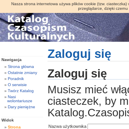
Nasza strona internetowa używa plików cookie (tzw. ciasteczka)
przeglądarce, dzięki czemu
Zaloguj się
Nawigacja
Strona główna
Zaloguj się
Ostatnie zmiany
Poradnik
O serwisie
Musisz mieć włą
Twórz Katalog
Nasi
ciasteczek, by 
wolontariusze
Dary pieniężne
Katalog.Czasopi
Widok
Nazwa użytkownika
Strona