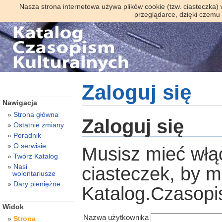
Nasza strona internetowa używa plików cookie (tzw. ciasteczka)
przeglądarce, dzięki czemu
Zaloguj się
Nawigacja
Strona główna
Zaloguj się
Ostatnie zmiany
Poradnik
O serwisie
Musisz mieć włą
Twórz Katalog
Nasi
ciasteczek, by 
wolontariusze
Dary pieniężne
Katalog.Czasopi
Widok
Nazwa użytkownika
Strona