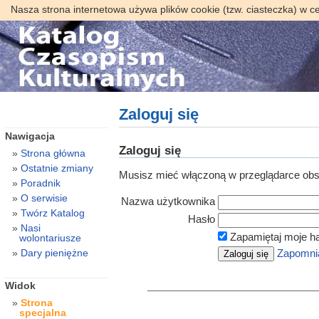
Nasza strona internetowa używa plików cookie (tzw. ciasteczka) w c
Zaloguj się
Nawigacja
Zaloguj się
Strona główna
Ostatnie zmiany
Musisz mieć włączoną w przeglądarce obsł
Poradnik
O serwisie
Nazwa użytkownika
Twórz Katalog
Hasło
Nasi
Zapamiętaj moje h
wolontariusze
Dary pieniężne
Zapomnia
Widok
Strona
specjalna