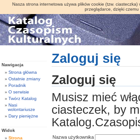
Nasza strona internetowa używa plików cookie (tzw. ciasteczka)
przeglądarce, dzięki czemu
Zaloguj się
Nawigacja
Strona główna
Zaloguj się
Ostatnie zmiany
Poradnik
O serwisie
Musisz mieć włą
Twórz Katalog
Nasi
ciasteczek, by 
wolontariusze
Dary pieniężne
Katalog.Czasopi
Widok
Nazwa użytkownika
Strona