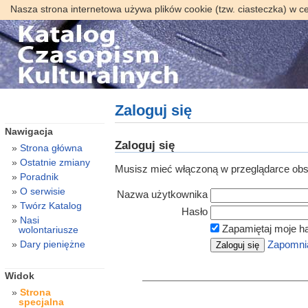
Nasza strona internetowa używa plików cookie (tzw. ciasteczka) w c
Zaloguj się
Nawigacja
Zaloguj się
Strona główna
Ostatnie zmiany
Musisz mieć włączoną w przeglądarce obsł
Poradnik
O serwisie
Nazwa użytkownika
Twórz Katalog
Hasło
Nasi
Zapamiętaj moje h
wolontariusze
Dary pieniężne
Zapomnia
Widok
Strona
specjalna