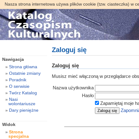
Nasza strona internetowa używa plików cookie (tzw. ciasteczka) w c
Zaloguj się
Nawigacja
Zaloguj się
Strona główna
Ostatnie zmiany
Musisz mieć włączoną w przeglądarce obsł
Poradnik
O serwisie
Nazwa użytkownika
Twórz Katalog
Hasło
Nasi
Zapamiętaj moje h
wolontariusze
Dary pieniężne
Zapomnia
Widok
Strona
specjalna