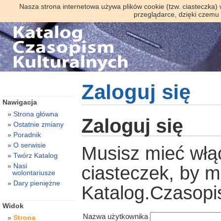
Nasza strona internetowa używa plików cookie (tzw. ciasteczka)
przeglądarce, dzięki czemu
Zaloguj się
Nawigacja
Strona główna
Zaloguj się
Ostatnie zmiany
Poradnik
O serwisie
Musisz mieć włą
Twórz Katalog
Nasi
ciasteczek, by 
wolontariusze
Dary pieniężne
Katalog.Czasopi
Widok
Nazwa użytkownika
Strona