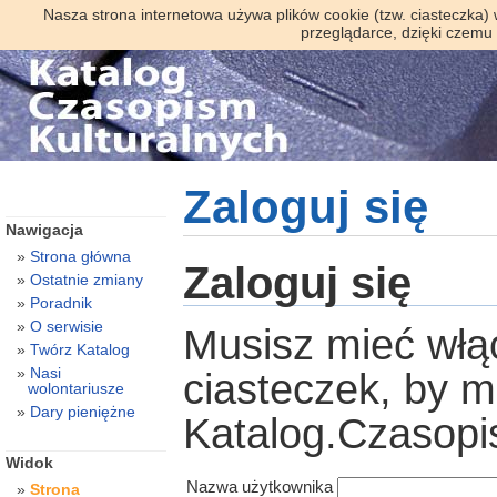
Nasza strona internetowa używa plików cookie (tzw. ciasteczka)
przeglądarce, dzięki czemu
Zaloguj się
Nawigacja
Strona główna
Zaloguj się
Ostatnie zmiany
Poradnik
O serwisie
Musisz mieć włą
Twórz Katalog
Nasi
ciasteczek, by 
wolontariusze
Dary pieniężne
Katalog.Czasopi
Widok
Nazwa użytkownika
Strona