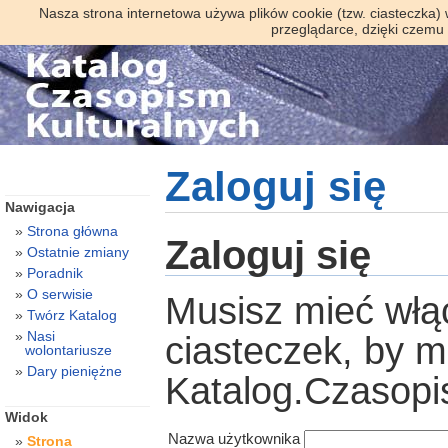
Nasza strona internetowa używa plików cookie (tzw. ciasteczka)
przeglądarce, dzięki czemu
Zaloguj się
Nawigacja
Strona główna
Zaloguj się
Ostatnie zmiany
Poradnik
O serwisie
Musisz mieć włą
Twórz Katalog
Nasi
ciasteczek, by 
wolontariusze
Dary pieniężne
Katalog.Czasopi
Widok
Nazwa użytkownika
Strona