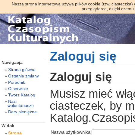
Nasza strona internetowa używa plików cookie (tzw. ciasteczka)
przeglądarce, dzięki czemu
Zaloguj się
Nawigacja
Strona główna
Zaloguj się
Ostatnie zmiany
Poradnik
O serwisie
Musisz mieć włą
Twórz Katalog
Nasi
ciasteczek, by 
wolontariusze
Dary pieniężne
Katalog.Czasopi
Widok
Nazwa użytkownika
Strona