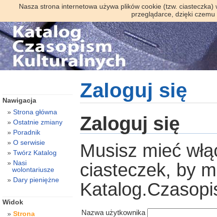
Nasza strona internetowa używa plików cookie (tzw. ciasteczka)
przeglądarce, dzięki czemu
Zaloguj się
Nawigacja
Strona główna
Zaloguj się
Ostatnie zmiany
Poradnik
O serwisie
Musisz mieć włą
Twórz Katalog
Nasi
ciasteczek, by 
wolontariusze
Dary pieniężne
Katalog.Czasopi
Widok
Nazwa użytkownika
Strona