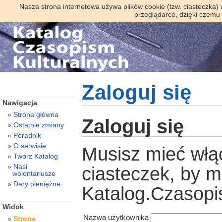
Nasza strona internetowa używa plików cookie (tzw. ciasteczka)
przeglądarce, dzięki czemu
Zaloguj się
Nawigacja
Strona główna
Zaloguj się
Ostatnie zmiany
Poradnik
O serwisie
Musisz mieć włą
Twórz Katalog
Nasi
ciasteczek, by 
wolontariusze
Dary pieniężne
Katalog.Czasopi
Widok
Nazwa użytkownika
Strona