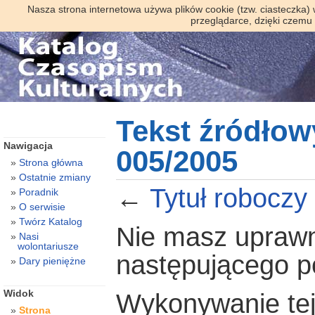
Nasza strona internetowa używa plików cookie (tzw. ciasteczka)
przeglądarce, dzięki czemu
Tekst źródłow
Nawigacja
005/2005
Strona główna
Ostatnie zmiany
←
Tytuł roboczy
Poradnik
O serwisie
Twórz Katalog
Nie masz uprawni
Nasi
wolontariusze
następującego 
Dary pieniężne
Widok
Wykonywanie tej 
Strona