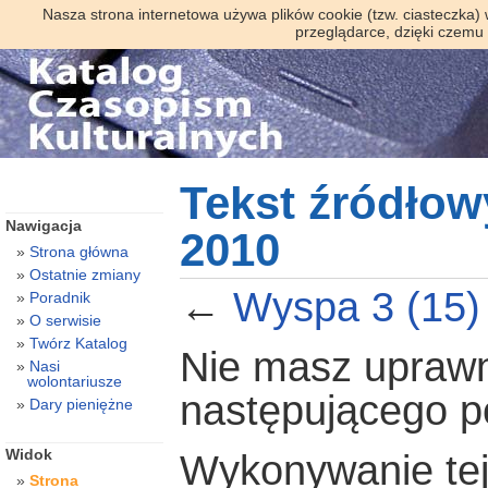
Nasza strona internetowa używa plików cookie (tzw. ciasteczka)
przeglądarce, dzięki czemu
Tekst źródłow
Nawigacja
2010
Strona główna
Ostatnie zmiany
←
Wyspa 3 (15)
Poradnik
O serwisie
Twórz Katalog
Nie masz uprawni
Nasi
wolontariusze
następującego 
Dary pieniężne
Widok
Wykonywanie tej 
Strona