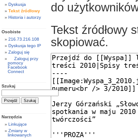
do użytkowników
Dyskusja
Tekst źródłowy
Historia i autorzy
Tekst źródłowy s
Osobiste
skopiować.
216.73.216.108
Dyskusja tego IP
Zaloguj się
Zaloguj przy
pomocy
Facebook
Connect
Szukaj
Narzędzia
Linkujące
Zmiany w
linkowanych