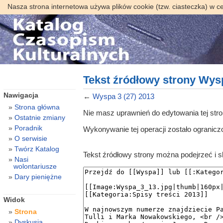
Nasza strona internetowa używa plików cookie (tzw. ciasteczka) w c
Tekst źródłowy strony Wysp
Nawigacja
←
Wyspa 3 (27) 2013
Strona główna
Nie masz uprawnień do edytowania tej str
Ostatnie zmiany
Poradnik
Wykonywanie tej operacji zostało ogranic
O serwisie
Twórz Katalog
Tekst źródłowy strony można podejrzeć i 
Nasi
wolontariusze
Dary pieniężne
Widok
Strona
Dyskusja