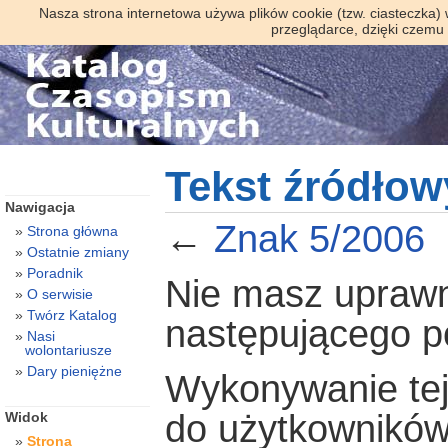
Nasza strona internetowa używa plików cookie (tzw. ciasteczka)
przeglądarce, dzięki czemu
Tekst źródłow
Nawigacja
←
Znak 5/2006
Strona główna
Ostatnie zmiany
Poradnik
Nie masz uprawni
O serwisie
Twórz Katalog
następującego 
Nasi
wolontariusze
Dary pieniężne
Wykonywanie tej 
do użytkowników
Widok
Strona