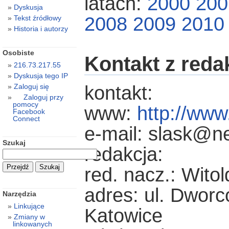
latach:
2000
200
Dyskusja
2008
2009
2010
Tekst źródłowy
Historia i autorzy
Osobiste
Kontakt z reda
216.73.217.55
Dyskusja tego IP
kontakt:
Zaloguj się
Zaloguj przy
pomocy
www:
http://www
Facebook
Connect
e-mail: slask@ne
Szukaj
redakcja:
red. nacz.: Witol
adres: ul. Dwor
Narzędzia
Linkujące
Katowice
Zmiany w
linkowanych