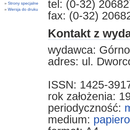
tel: (0-32) 2068
Strony specjalne
Wersja do druku
fax: (0-32) 2068
Kontakt z wyd
wydawca: Górnoś
adres: ul. Dwor
ISSN: 1425-391
rok założenia: 1
periodyczność:
m
medium:
papier