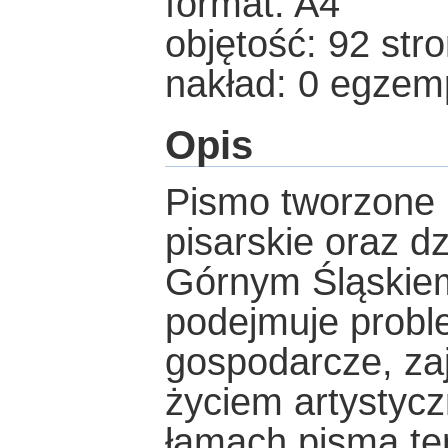
format: A4
objętość: 92 str
nakład: 0 egzem
Opis
Pismo tworzone 
pisarskie oraz d
Górnym Śląskiem
podejmuje proble
gospodarcze, zaj
życiem artystyc
łamach pisma tem