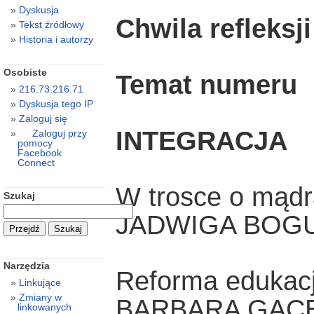
Dyskusja
Chwila refleksji
Tekst źródłowy
Historia i autorzy
Osobiste
Temat numeru
216.73.216.71
Dyskusja tego IP
Zaloguj się
INTEGRACJA
Zaloguj przy
pomocy
Facebook
Connect
W trosce o mądrą
Szukaj
JADWIGA BOG
Narzędzia
Reforma edukacji
Linkujące
Zmiany w
BARBARA GAC
linkowanych