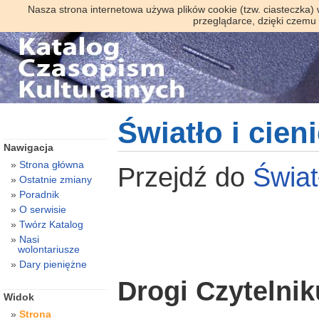
Nasza strona internetowa używa plików cookie (tzw. ciasteczka)
przeglądarce, dzięki czemu
Światło i cieni
Nawigacja
Strona główna
Przejdź do
Świat
Ostatnie zmiany
Poradnik
O serwisie
Twórz Katalog
Nasi
wolontariusze
Dary pieniężne
Drogi Czytelnik
Widok
Strona