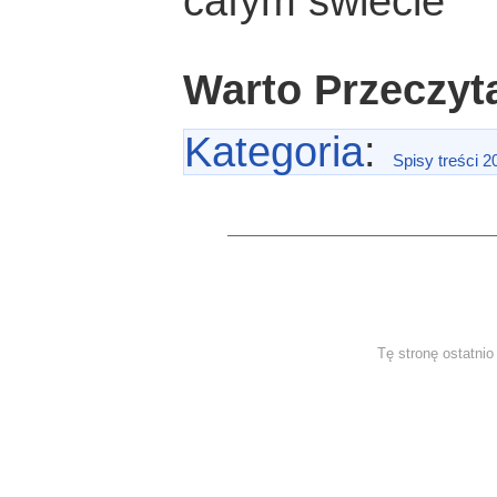
cafym świecie
Warto Przeczyt
Kategoria
:
Spisy treści 2
Tę stronę ostatni