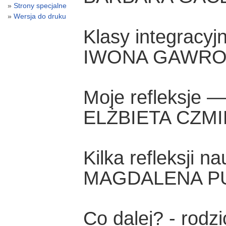
Strony specjalne
Wersja do druku
Klasy integracyjn
IWONA GAWRO
Moje refleksje —
ELŻBIETA CZM
Kilka refleksji 
MAGDALENA P
Co dalej? - rodzi