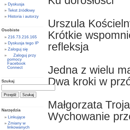
Ku dorosłości
Dyskusja
Tekst źródłowy
Historia i autorzy
Urszula Kościeln
Osobiste
Krótkie wspomnie
216.73.216.165
refleksja
Dyskusja tego IP
Zaloguj się
Zaloguj przy
pomocy
Facebook
Jedna z wielu m
Connect
Dwa kroki w przó
Szukaj
Małgorzata Troj
Narzędzia
Wychowanie prze
Linkujące
Zmiany w
linkowanych