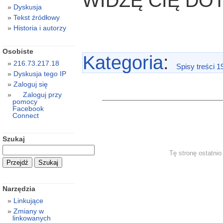
WIDZĘ CIĘ DO
Dyskusja
Tekst źródłowy
Historia i autorzy
Osobiste
Kategoria
:
216.73.217.18
Spisy treści 1
Dyskusja tego IP
Zaloguj się
Zaloguj przy
pomocy
Facebook
Connect
Szukaj
Tę stronę ostatni
Narzędzia
Linkujące
Zmiany w
linkowanych