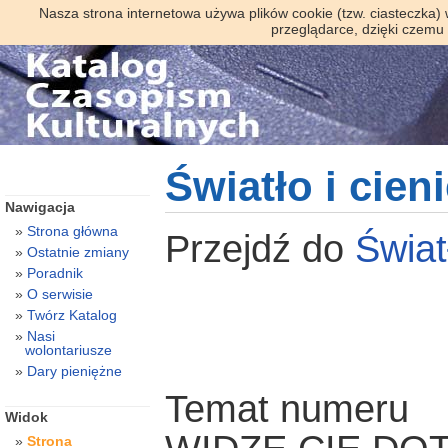
Nasza strona internetowa używa plików cookie (tzw. ciasteczka)
przeglądarce, dzięki czemu
Światło i cien
Nawigacja
Strona główna
Przejdź do
Świat
Ostatnie zmiany
Poradnik
O serwisie
Twórz Katalog
Nasi
wolontariusze
Dary pieniężne
Temat numeru
Widok
Strona